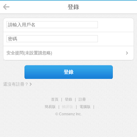
登錄
安全提問(未設置請忽略)
登錄
還沒有註冊？
首頁
|
登錄
|
註冊
簡易版
|
觸屏版
|
電腦版
|
© Comsenz Inc.