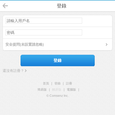
登錄
安全提問(未設置請忽略)
登錄
還沒有註冊？
首頁
|
登錄
|
註冊
簡易版
|
觸屏版
|
電腦版
|
© Comsenz Inc.