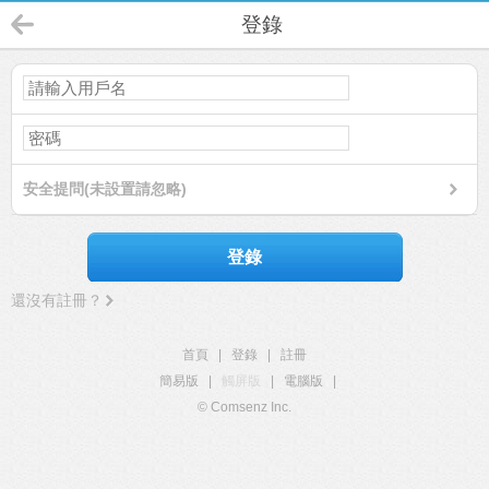
登錄
安全提問(未設置請忽略)
登錄
還沒有註冊？
首頁
|
登錄
|
註冊
簡易版
|
觸屏版
|
電腦版
|
© Comsenz Inc.