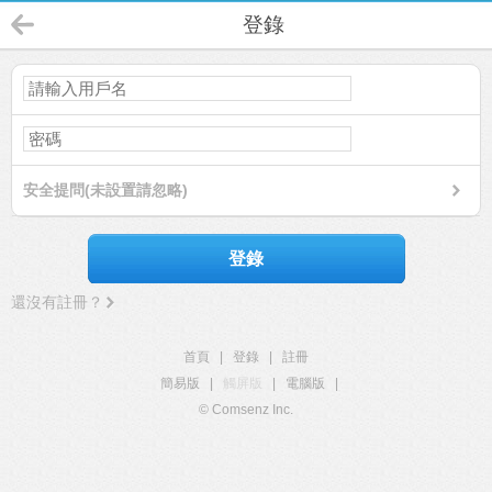
登錄
安全提問(未設置請忽略)
登錄
還沒有註冊？
首頁
|
登錄
|
註冊
簡易版
|
觸屏版
|
電腦版
|
© Comsenz Inc.