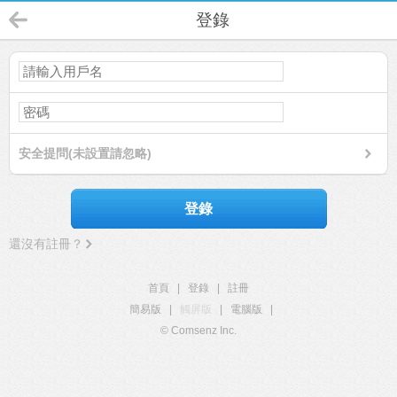
登錄
安全提問(未設置請忽略)
登錄
還沒有註冊？
首頁
|
登錄
|
註冊
簡易版
|
觸屏版
|
電腦版
|
© Comsenz Inc.