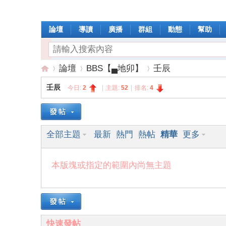
論壇
導讀
廣播
群組
動態
幫助
論壇
BBS【▄地卯】
壬辰
壬辰
今日:
2
|
主題:
52
|
排名:
4
操
»
›
›
全部主題
最新
熱門
熱帖
精華
更多
本版塊或指定的範圍內尚無主題
作
快速發帖